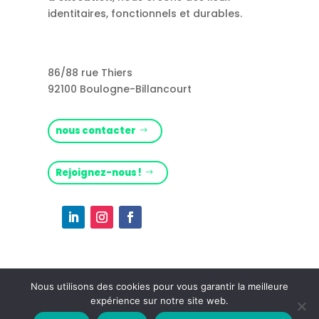
identitaires, fonctionnels et durables.
86/88 rue Thiers
92100 Boulogne-Billancourt
nous contacter
Rejoignez-nous !
Nous utilisons des cookies pour vous garantir la meilleure
expérience sur notre site web.
Mentions légales
– (c) Citti – 2026