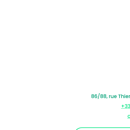
86/88, rue Thie
+33
c