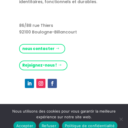
identitaires, fonctionnels et durables.
86/88 rue Thiers
92100 Boulogne-Billancourt
nous contacter
Rejoignez-nous !
Nous utilisons des cookies pour vous garantir la meilleure
expérience sur notre site web.
Mentions légales
– (c) Citti – 2026
Accepter
Refuser
Politique de confidentialité