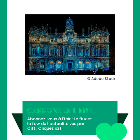
© Adobe Stock
GARDONS LE LIEN !
Abonnez-vous à Flair ! Le flux et
le fow de l’actualité vus par
Citti.
Cliquez ici !