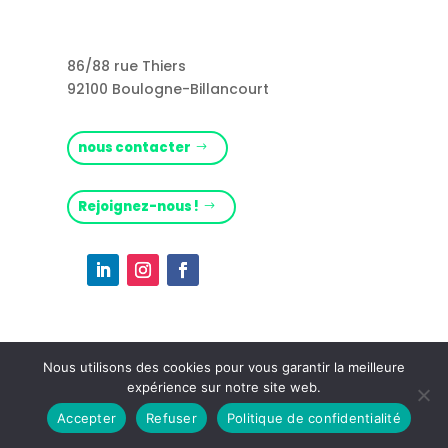
86/88 rue Thiers
92100 Boulogne-Billancourt
nous contacter
Rejoignez-nous !
Nous utilisons des cookies pour vous garantir la meilleure
expérience sur notre site web.
Mentions légales
– (c) Citti – 2026
Accepter
Refuser
Politique de confidentialité