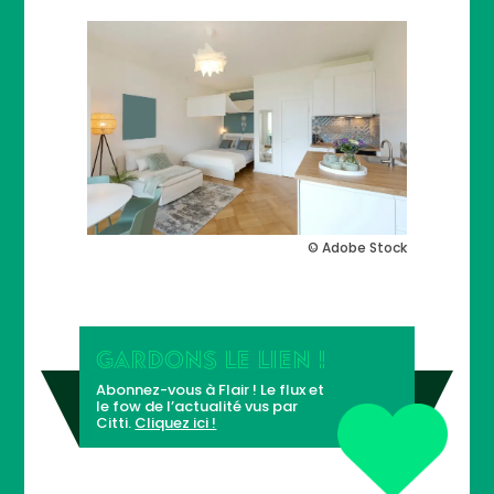
© Adobe Stock
GARDONS LE LIEN !
Abonnez-vous à Flair ! Le flux et
le fow de l’actualité vus par
Citti.
Cliquez ici !