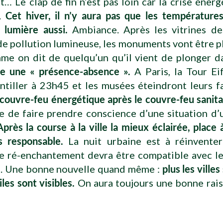
nt… Le clap de fin n’est pas loin car la crise énergé
à.
Cet hiver, il n’y aura pas que les température
a lumière aussi.
Ambiance. Après les vitrines de
e pollution lumineuse, les monuments vont être 
mme on dit de quelqu’un qu’il vient de plonger d
re une « présence-absence ».
A Paris, la Tour Ei
intiller à 23h45 et les musées éteindront leurs 
couvre-feu énergétique après le couvre-feu sanita
e de faire prendre conscience d’une situation d’
Après la course à la ville la mieux éclairée, place à
us responsable.
La nuit urbaine est à réinvente
de ré-enchantement devra être compatible avec le
s. Une bonne nouvelle quand même :
plus les villes
iles sont visibles.
On aura toujours une bonne rais