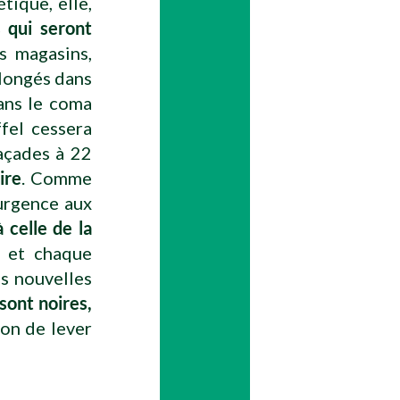
tique, elle,
s qui seront
s magasins,
plongés dans
ans le coma
ffel cessera
façades à 22
ire
. Comme
urgence aux
 celle de la
r et chaque
s nouvelles
 sont noires,
on de lever