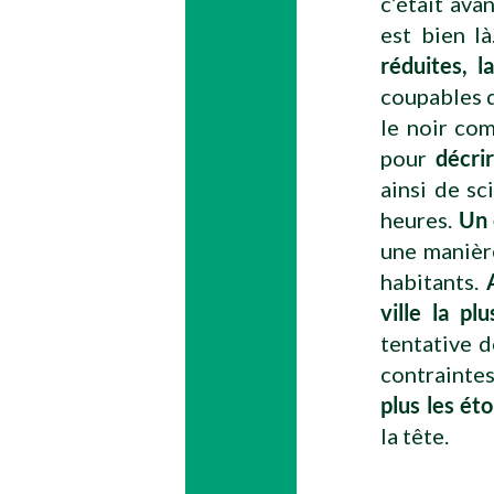
c’était ava
est bien l
réduites, l
coupables d
le noir co
pour
décri
ainsi de sc
heures.
Un 
une manièr
habitants.
ville la pl
tentative 
contrainte
plus les éto
la tête.