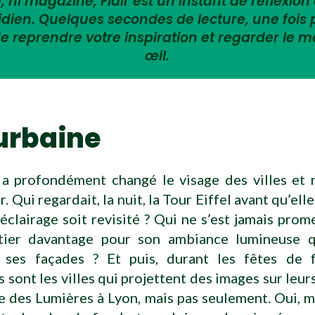
 ni magazine, Flair est un instant de réflexion 
tidien. Quelques secondes de lecture, une fois
e reprendre votre inspiration et regarder le 
œil.
urbaine
 a profondément changé le visage des villes et 
r. Qui regardait, la nuit, la Tour Eiffel avant qu’elle
éclairage soit revisité ? Qui ne s’est jamais pro
tier davantage pour son ambiance lumineuse 
 ses façades ? Et puis, durant les fêtes de f
sont les villes qui projettent des images sur leur
e des Lumières à Lyon, mais pas seulement. Oui, ma