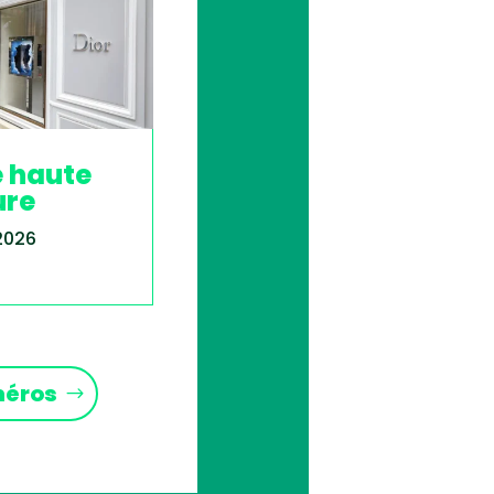
e haute
ure
 2026
méros