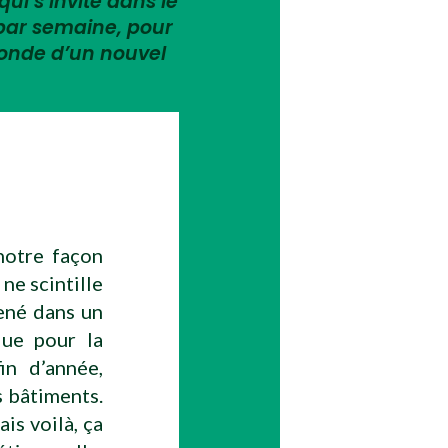
qui s’invite dans le
 par semaine, pour
monde d’un nouvel
notre façon
 ne scintille
mené dans un
que pour la
in d’année,
s bâtiments.
is voilà, ça