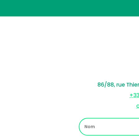
86/88, rue Thie
+33
c