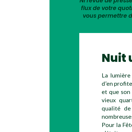
Ni revue de presse,
flux de votre quo
vous permettre d
Nuit 
La lumière
d’en profite
et que son 
vieux quar
qualité de
nombreuses 
Pour la Fêt