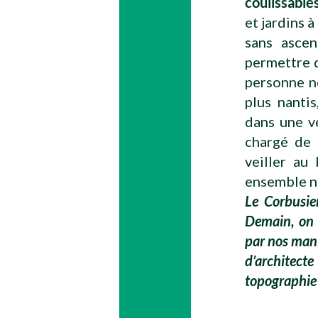
coulissable
et jardins 
sans ascen
permettre 
personne ne
plus nantis
dans une v
chargé de v
veiller au
ensemble ne
Le Corbusie
Demain, on 
par nos mani
d’architect
topographie