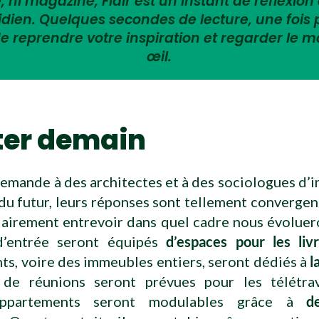
 ni magazine, Flair est un instant de réflexion 
tidien. Quelques secondes de lecture, une fois
e reprendre votre inspiration et regarder le 
œil.
ter demain
mande à des architectes et à des sociologues d’
u futur, leurs réponses sont tellement convergen
lairement entrevoir dans quel cadre nous évolue
d’entrée seront équipés
d’espaces pour les livr
s, voire des immeubles entiers, seront dédiés à
l
 de réunions seront prévues pour les télétrav
appartements seront modulables grâce à
d