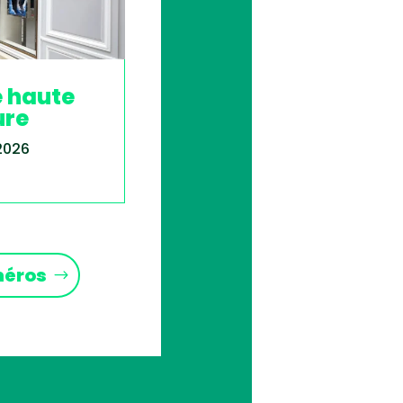
e haute
ure
 2026
méros