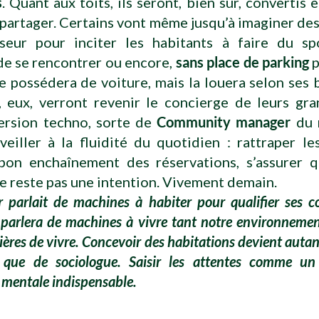
s
. Quant aux toits, ils seront, bien sûr, convertis 
à partager. Certains vont même jusqu’à imaginer d
seur pour inciter les habitants à faire du sp
de se rencontrer ou encore,
sans place de parking
p
 possédera de voiture, mais la louera selon ses 
, eux, verront revenir le concierge de leurs gr
ersion techno, sorte de
Community manager
du 
eiller à la fluidité du quotidien : rattraper les
 bon enchaînement des réservations, s’assurer q
 reste pas une intention. Vivement demain.
r parlait de machines à habiter pour qualifier ses co
parlera de machines à vivre tant notre environnemen
ères de vivre. Concevoir des habitations devient autan
e que de sociologue. Saisir les attentes comme un
 mentale indispensable.