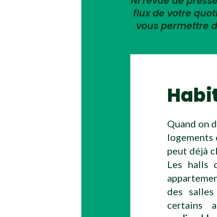
Ni revue de presse,
flux de votre quo
vous permettre d
Habi
Quand on de
logements d
peut déjà c
Les halls 
appartement
des salles
certains 