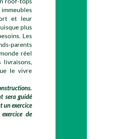
en roof-tops
es immeubles
ort et leur
uisque plus
besoins. Les
ands-parents
monde réel
 livraisons,
ue le vivre
nstructions.
t sera guidé
t un exercice
 exercice de