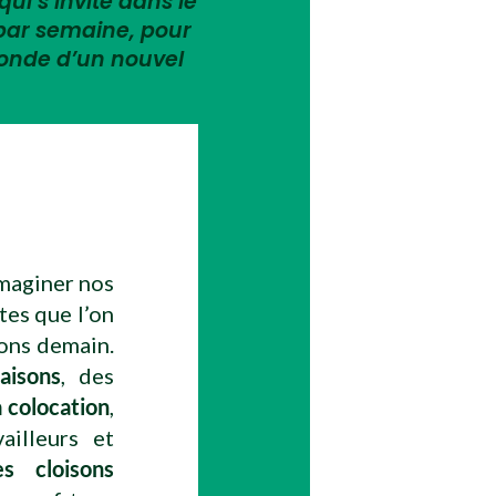
qui s’invite dans le
 par semaine, pour
monde d’un nouvel
imaginer nos
tes que l’on
rons demain.
aisons
, des
a colocation
,
ailleurs et
es cloisons