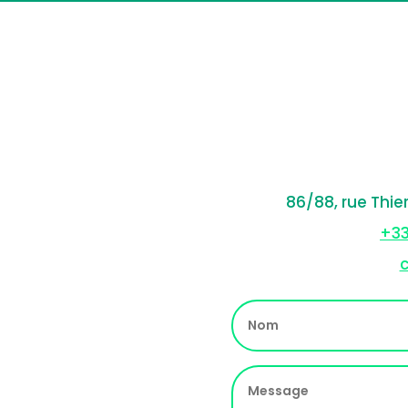
86/88, rue Thie
+33
c