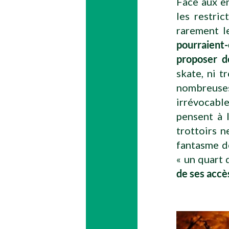
Face aux en
les restric
rarement le
pourraient-
proposer d
skate, ni t
nombreus
irrévocable
pensent à l
trottoirs n
fantasme de
« un quart 
de ses accès