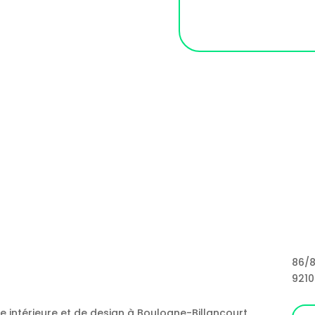
86/8
9210
re intérieure et de design à Boulogne-Billancourt