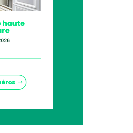
e haute
ure
 2026
méros