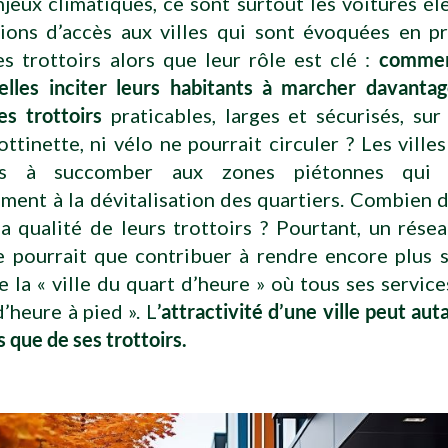
jeux climatiques, ce sont surtout les voitures él
tions d’accès aux villes qui sont évoquées en p
s trottoirs alors que leur rôle est clé :
comment
elles inciter leurs habitants à marcher davanta
es trottoirs
praticables, larges et sécurisés, sur
rottinette, ni vélo ne pourrait circuler ? Les villes
es à succomber aux zones piétonnes qui c
ment à la dévitalisation des quartiers. Combien d
a qualité de leurs trottoirs ? Pourtant, un rés
e pourrait que contribuer à rendre encore plus 
 la « ville du quart d’heure » où tous ses service
d’heure à pied ». L
’attractivité d’une ville peut au
 que de ses trottoirs.