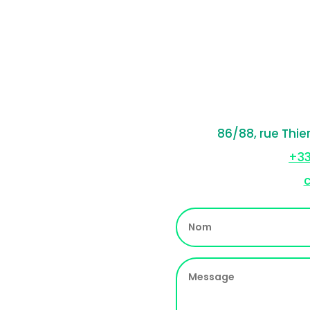
86/88, rue Thie
+33
c