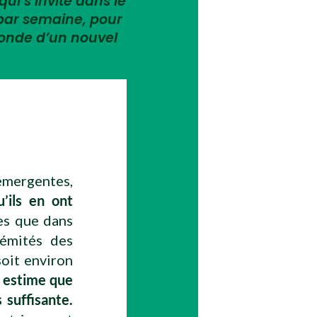
qui s’invite dans le
 par semaine, pour
monde d’un nouvel
émergentes,
’ils en ont
es que dans
rémités des
soit environ
 estime que
 suffisante.