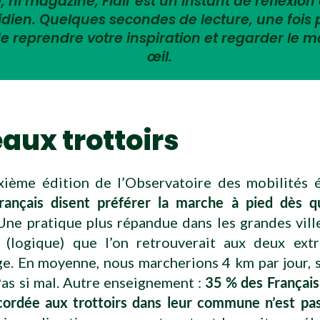
 ni magazine, Flair est un instant de réflexion 
tidien. Quelques secondes de lecture, une fois
e reprendre votre inspiration et regarder le 
œil.
aux trottoirs
ixième édition de l’Observatoire des mobilités 
ançais disent préférer la marche à pied dès qu
ne pratique plus répandue dans les grandes vill
s (logique) que l’on retrouverait aux deux ext
ge. En moyenne, nous marcherions 4 km par jour, 
as si mal. Autre enseignement :
35 % des Français
cordée aux trottoirs dans leur commune n’est pas