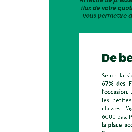
Ni revue de presse,
flux de votre quo
vous permettre d
De be
Selon la s
67% des Fr
l’occasion.
U
les petite
classes d’â
6000 pas. P
la place ac