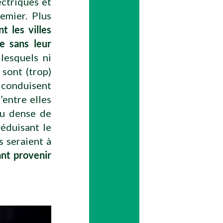
ectriques et
remier. Plus
 les villes
ge sans leur
 lesquels ni
 sont (trop)
onduisent
’entre elles
eau dense de
séduisant le
s seraient à
tant provenir