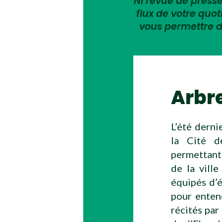
Ni revue de presse,
flux de votre quo
vous permettre d
Arbr
L’été derni
la Cité de
permettant 
de la vill
équipés d’é
pour enten
récités par