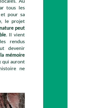
locales. Au
ar tous les
 et pour sa
, le projet
 nature peut
ble
. Il vient
les rendus
eut devenir
e la mémoire
x qui auront
histoire ne