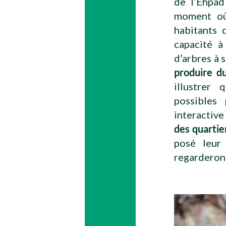
de l’Ehpad
moment où 
habitants 
capacité à
d’arbres à 
produire du
illustrer
possibles 
interactive 
des quartier
posé leur 
regarderont