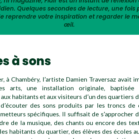
 ni magazine, Flair est un instant de réflexion 
tidien. Quelques secondes de lecture, une fois
e reprendre votre inspiration et regarder le 
œil.
es à sons
er, à Chambéry, l’artiste Damien Traversaz avait i
s arts, une installation originale, baptisée
aux habitants et aux visiteurs d’un des quartiers 
e d’écouter des sons produits par les troncs de 
metteurs spécifiques. Il suffisait de s’approcher d
dre de la musique, des chants ou encore des text
 les habitants du quartier, des élèves des écoles a