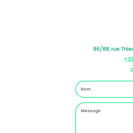
86/88, rue Thie
+33
c