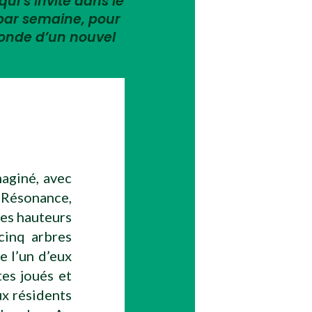
qui s’invite dans le
 par semaine, pour
monde d’un nouvel
maginé, avec
 Résonance,
des hauteurs
cinq arbres
e l’un d’eux
es joués et
ux résidents