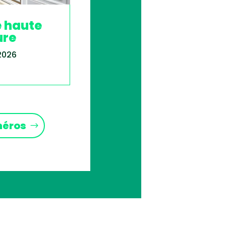
e haute
ure
 2026
méros