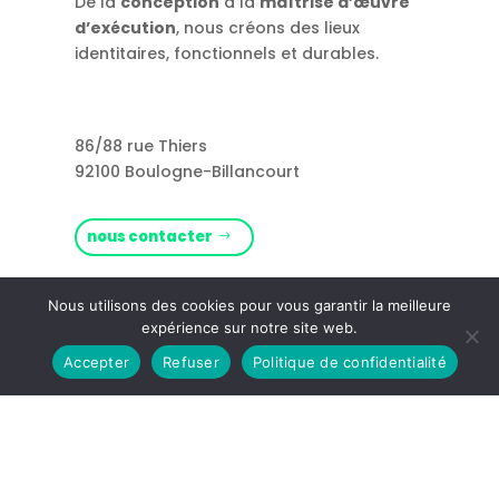
De la
conception
à la
maîtrise d’œuvre
d’exécution
, nous créons des lieux
identitaires, fonctionnels et durables.
86/88 rue Thiers
92100 Boulogne-Billancourt
nous contacter
Rejoignez-nous !
Nous utilisons des cookies pour vous garantir la meilleure
expérience sur notre site web.
Accepter
Refuser
Politique de confidentialité