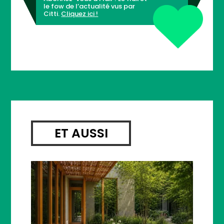
le fow de l’actualité vus par
Citti.
Cliquez ici !
ET AUSSI