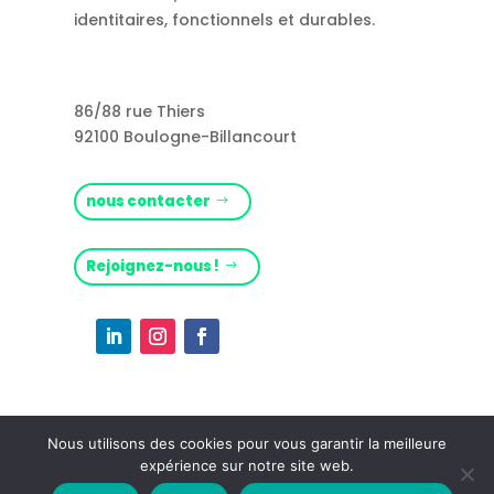
identitaires, fonctionnels et durables.
86/88 rue Thiers
92100 Boulogne-Billancourt
nous contacter
Rejoignez-nous !
Nous utilisons des cookies pour vous garantir la meilleure
expérience sur notre site web.
Mentions légales
– (c) Citti – 2026