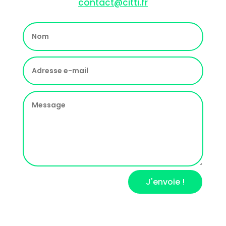
contact@citti.fr
J'envoie !