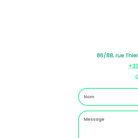
86/88, rue Thie
+33
c