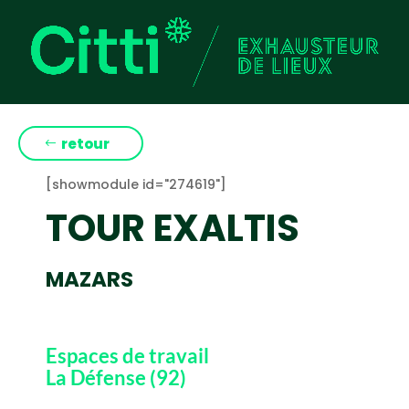
retour
[showmodule id="274619"]
TOUR EXALTIS
MAZARS
Espaces de travail
La Défense (92)