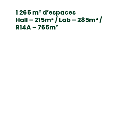
1 265 m² d’espaces
Hall – 215m² / Lab – 285m² /
R14A – 765m²