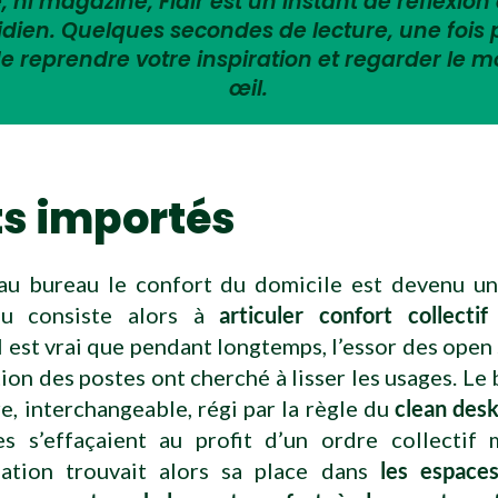
 ni magazine, Flair est un instant de réflexion 
tidien. Quelques secondes de lecture, une fois
e reprendre votre inspiration et regarder le 
œil.
ts importés
au bureau le confort du domicile est devenu un
jeu consiste alors à
articuler confort collecti
 Il est vrai que pendant longtemps, l’essor des open 
tion des postes ont cherché à lisser les usages. Le 
e, interchangeable, régi par la règle du
clean des
es s’effaçaient au profit d’un ordre collectif 
sation trouvait alors sa place dans
les espace