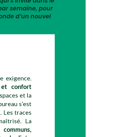
qui s’invite dans le
 par semaine, pour
monde d’un nouvel
e exigence.
f et confort
spaces et la
bureau s’est
k
. Les traces
maîtrisé. La
s communs,