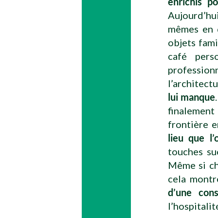
enrichis p
Aujourd’hu
mêmes en d
objets fami
café pers
professionn
l’architect
lui manque
finalement
frontière e
lieu que l
touches su
Même si cha
cela montr
d’une cons
l’hospitalit