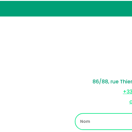
86/88, rue Thie
+33
c