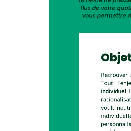
Ni revue de presse,
flux de votre quo
vous permettre d
Obje
Retrouver 
Tout l’en
individuel
.
rationalisa
voulu neutr
individuell
personnali