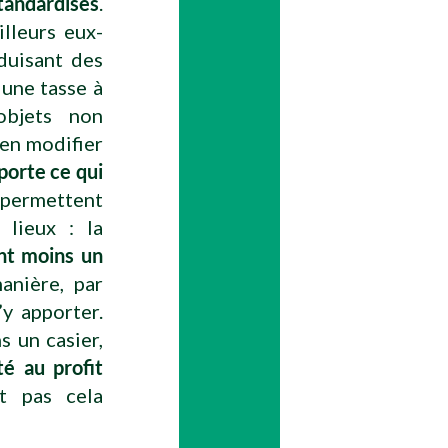
tandardisés
.
lleurs eux-
duisant des
 une tasse à
objets non
 en modifier
porte ce qui
t permettent
 lieux : la
nt moins un
anière, par
y apporter.
s un casier,
té au profit
t pas cela