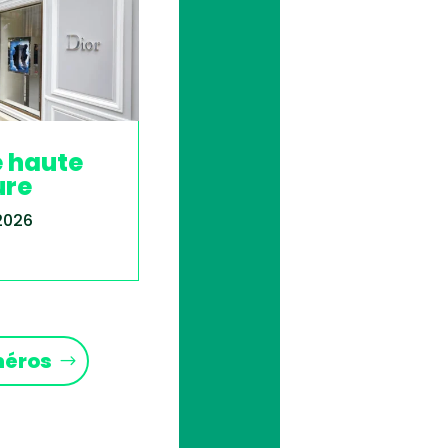
e haute
ure
 2026
méros