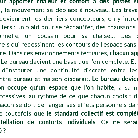
our apporter chaleur et confort à des postes s
i, le mouvement se déplace à nouveau. Les travai
eviennent les derniers concepteurs, en y intro
liers : un plaid pour se réchauffer, des chaussons,
onnelle, un coussin pour sa chaise… Des 
els qui redessinent les contours de l’espace sans
ure. Dans ces environnements tertiaires,
chacun ap
. Le bureau devient une base que l’on complète. E
 d’instaurer une continuité discrète entre les
ntre bureau et maison disparait.
Le bureau devie
’on occupe qu’un espace que l’on habite
, à sa m
ccessives, au rythme de ce que chacun choisit d’
cun se doit de ranger ses effets personnels dan
e toutefois que
le standard collectif est complé
tellation de conforts individuels
. Ce ne serai
é ?