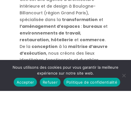
intérieure et de design à Boulogne-
Billancourt (région Grand Paris),
spécialisée dans la
transformation
et
l’aménagement d’espaces
:
bureaux
et
environnements de travail
,
restauration
,
hôtellerie
et
commerce
.
De la
conception
à la
maîtrise d’œuvre
d’exécution
, nous créons des lieux
identitaires, fonctionnels et durables.
Nous utilisons des cookies pour vous garantir la meilleure
expérience sur notre site web.
Accepter
Refuser
Politique de confidentialité
86/88 rue Thiers
92100 Boulogne-Billancourt
nous contacter
Rejoignez-nous !