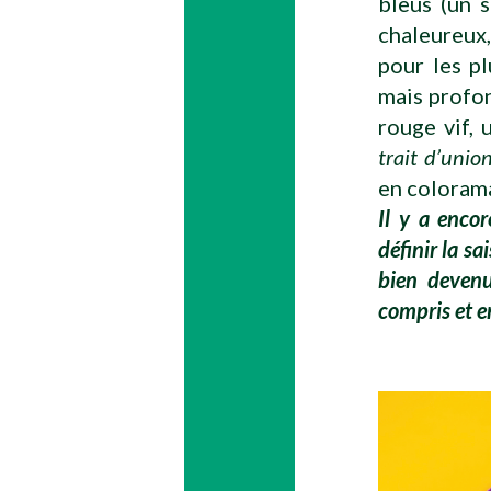
bleus (un 
chaleureux,
pour les p
mais profon
rouge vif, 
trait d’unio
en coloram
Il y a enco
définir la sa
bien devenu
compris et 