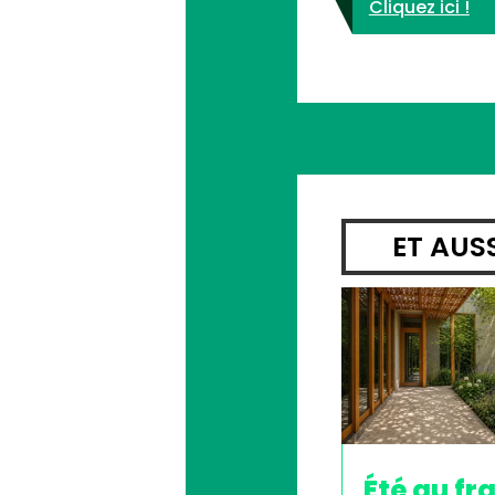
Cliquez ici !
ET AUS
Été au fra