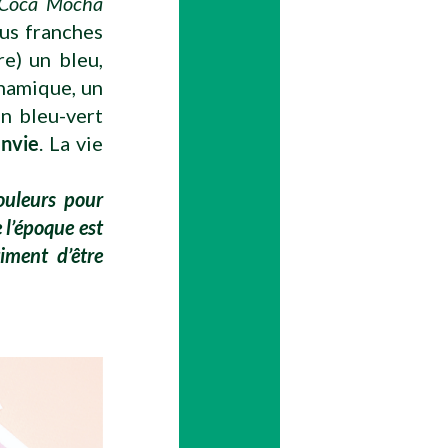
Coca Mocha
lus franches
e) un bleu,
ynamique, un
un bleu-vert
nvie
. La vie
ouleurs pour
e l’époque est
iment d’être