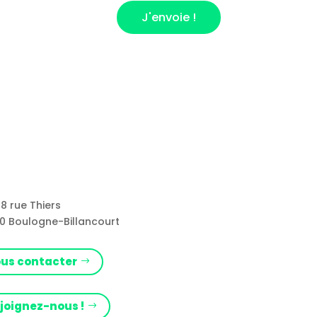
J'envoie !
8 rue Thiers
0 Boulogne-Billancourt
us contacter
joignez-nous !