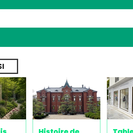
SI
is
Histoire de
Tabl