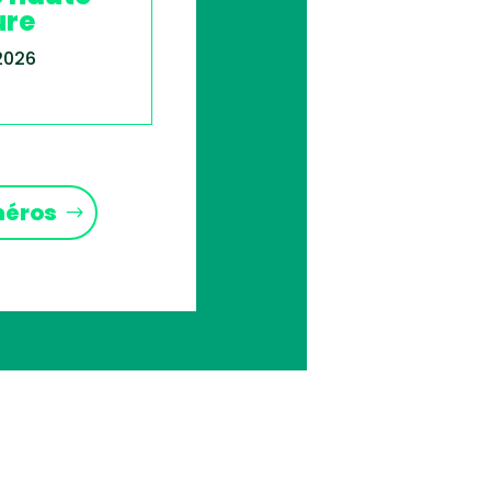
ure
 2026
méros