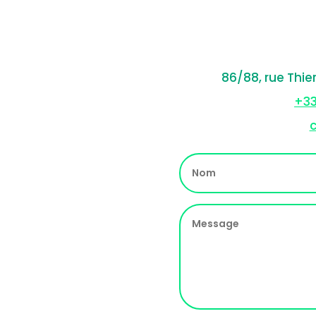
86/88, rue Thie
+33
c