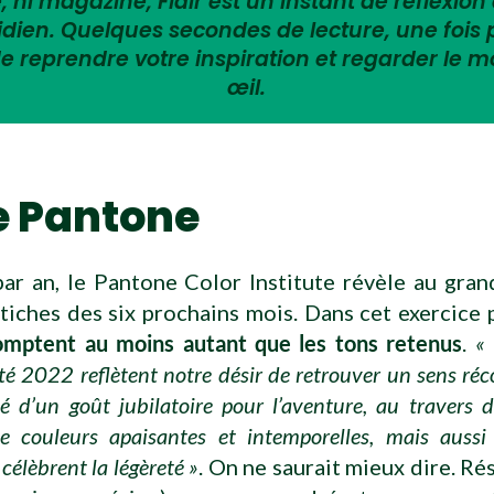
 ni magazine, Flair est un instant de réflexion 
tidien. Quelques secondes de lecture, une fois
e reprendre votre inspiration et regarder le 
œil.
e Pantone
ar an, le Pantone Color Institute révèle au gran
tiches des six prochains mois. Dans cet exercice 
omptent au moins autant que les tons retenus
.
«
é 2022 reflètent notre désir de retrouver un sens ré
êlé d’un goût jubilatoire pour l’aventure, au travers
 couleurs apaisantes et intemporelles, mais auss
célèbrent la légèreté »
. On ne saurait mieux dire. Rés