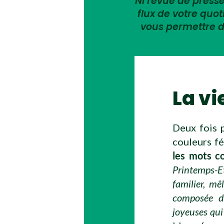
Ni revue de presse,
flux de votre quo
vous permettre d
La vi
Deux fois p
couleurs fé
les mots c
Printemps-Et
familier, m
composée de
joyeuses qui 