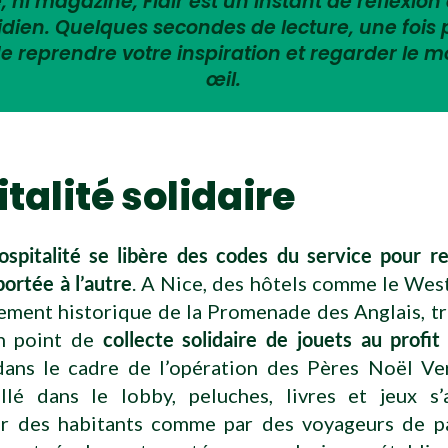
 ni magazine, Flair est un instant de réflexion 
tidien. Quelques secondes de lecture, une fois
e reprendre votre inspiration et regarder le 
œil.
talité solidaire
hospitalité se libère des codes du service pour 
portée à l’autre
. A Nice, des hôtels comme le Wes
sement historique de la Promenade des Anglais, 
en point de
collecte solidaire de jouets au profi
dans le cadre de l’opération des Pères Noël Ver
allé dans le lobby, peluches, livres et jeux s’
r des habitants comme par des voyageurs de p