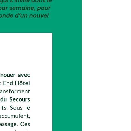
qui s’invite dans le
 par semaine, pour
monde d’un nouvel
renouer avec
t End Hôtel
transforment
t du Secours
ts. Sous le
accumulent,
assage. Ces