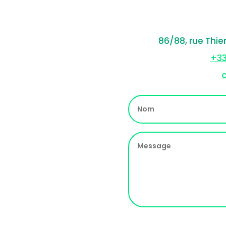
86/88, rue Thie
+33
c