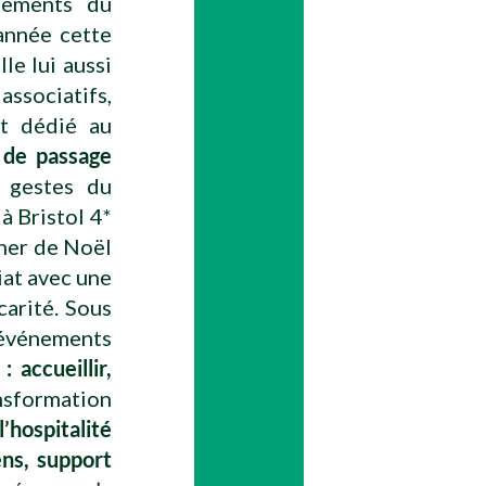
ssements du
année cette
le lui aussi
associatifs,
nt dédié au
 de passage
s gestes du
à Bristol 4*
uner de Noël
iat avec une
carité. Sous
événements
 accueillir,
sformation
l’hospitalité
ens, support