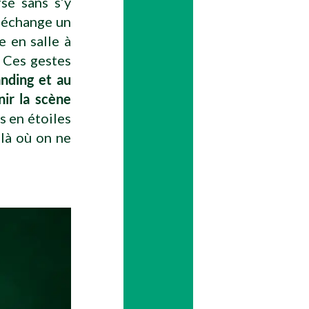
sé sans s’y
n échange un
e en salle à
. Ces gestes
nding et au
nir la scène
s en étoiles
 là où on ne