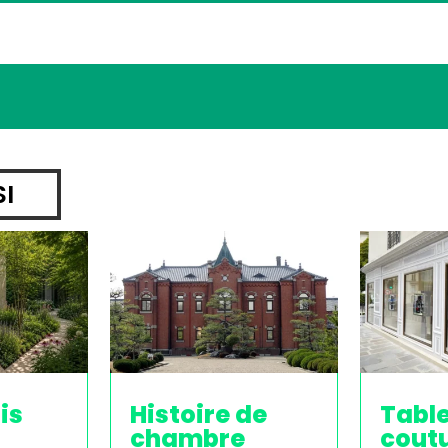
SI
is
Histoire de
Tabl
chambre
cout