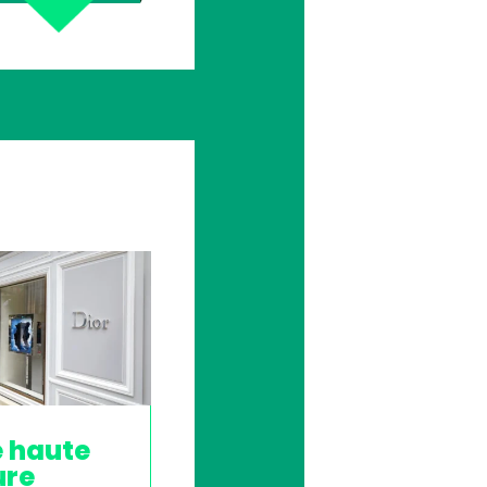
e haute
ure