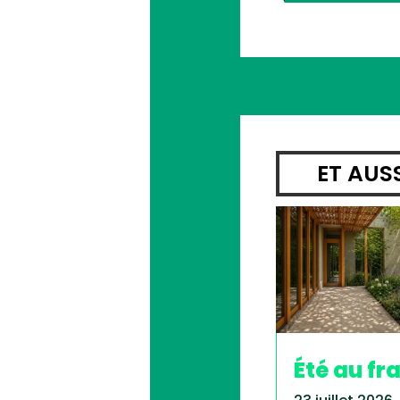
ET AUS
Été au fra