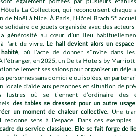
s sont également portées par plusieurs établi
Hôtels La Collection, qui reconduisent chaque 
n de Noël à Nice. À Paris, l’Hôtel Brach 5* accueil
e solidaire de jouets organisée avec des acteurs 
 la générosité au cœur d’un lieu habituelleme
à l’art de vivre.
Le hall devient alors un espace
habité
, où l’acte de donner s’invite dans le
À l’étranger, en 2025, un Delta Hotels by Marriott 
tionnellement ses salons pour organiser un déje
es personnes sans domicile ou isolées, en partenar
n locale d’aide aux personnes en situation de pré
 lustres où se tiennent d’ordinaire des 
nels,
des tables se dressent pour un autre usage :
créer un moment de chaleur collective.
Une tran
i redonne sens à l’espace. Dans ces exemples,
cadre du service classique. Elle se fait forge de li