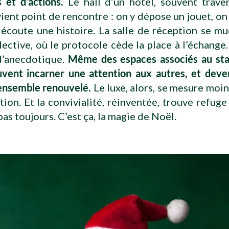
s et d’actions.
Le hall d’un hôtel, souvent traver
vient point de rencontre : on y dépose un jouet, o
 écoute une histoire. La salle de réception se mu
ective, où le protocole cède la place à l’échange
 d’anecdotique.
Même des espaces associés au sta
vent incarner une attention aux autres, et deve
-ensemble renouvelé.
Le luxe, alors, se mesure moin
tion. Et la convivialité, réinventée, trouve refuge
pas toujours. C’est ça, la magie de Noël.