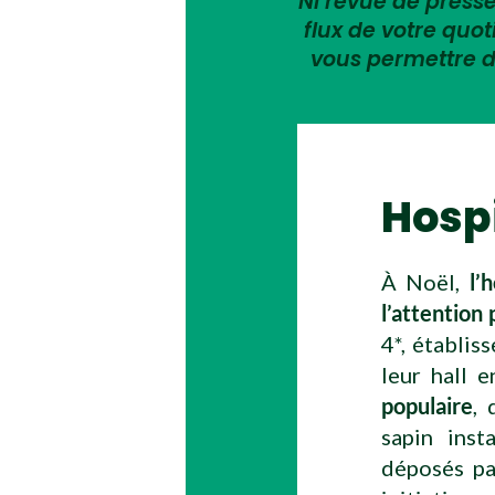
Ni revue de presse,
flux de votre quo
vous permettre d
Hospi
À Noël,
l’
l’attention 
4*, établis
leur hall 
populaire
, 
sapin inst
déposés pa