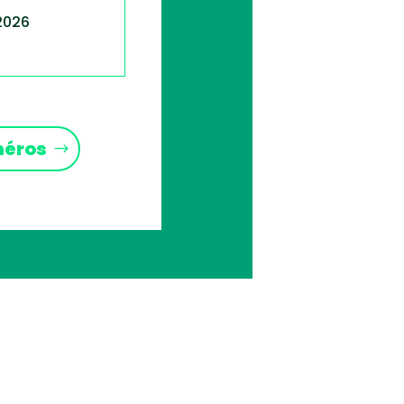
 2026
méros