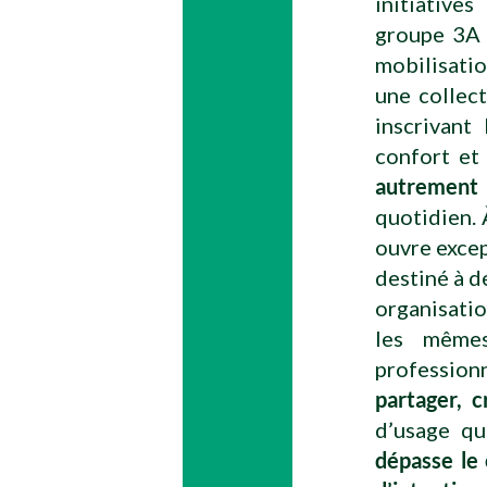
initiative
groupe 3A 
mobilisatio
une collect
inscrivant
confort et 
autrement 
quotidien. 
ouvre excep
destiné à d
organisatio
les mêmes
profession
partager, 
d’usage qu
dépasse le 