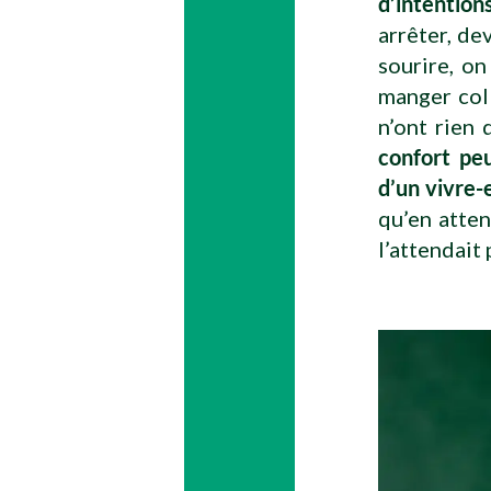
d’intention
arrêter, de
sourire, on
manger coll
n’ont rien
confort peu
d’un vivre
qu’en atten
l’attendait 