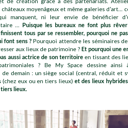
et de création grâce à des partenariats. Atelier
 châteaux moyenâgeux et même galeries d’art… ce
 qui manquent, ni leur envie de bénéficier d
taire …
Puisque les bureaux ne font plus rêver
 finissent tous par se ressembler, pourquoi ne pa
ui font sens ?
Pourquoi attendre les séminaires de
resser aux lieux de patrimoine ?
Et pourquoi une e
pas aussi actrice de son territoire
en tissant des li
 patrimoniales ? Be My Space dessine ainsi 
e de demain : un siège social (central, réduit et 
s (chez eux ou en tiers lieux)
et des lieux hybrides 
tiers lieux.