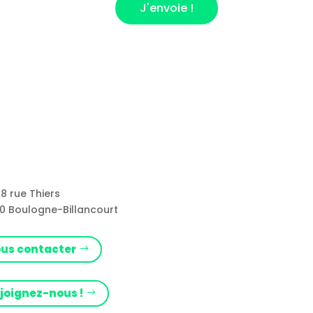
J'envoie !
8 rue Thiers
0 Boulogne-Billancourt
us contacter
joignez-nous !