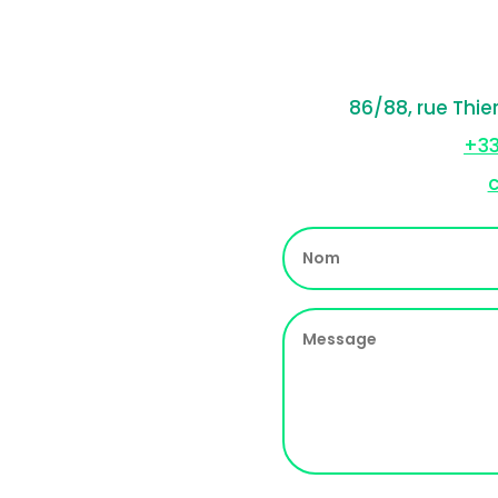
86/88, rue Thie
+33
c