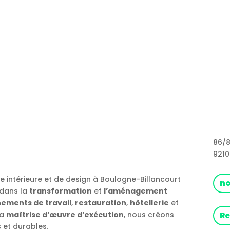
86/8
9210
re intérieure et de design à Boulogne-Billancourt
no
 dans la
transformation
et
l’aménagement
ements de travail
,
restauration
,
hôtellerie
et
la
maîtrise d’œuvre d’exécution
, nous créons
Re
s et durables.