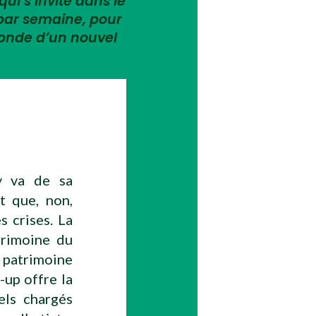
qui s’invite dans le
 par semaine, pour
monde d’un nouvel
y va de sa
it que, non,
s crises. La
trimoine du
 patrimoine
t-up offre la
els chargés