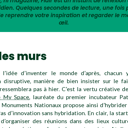
 ni magazine, Flair est un instant de réflexion 
tidien. Quelques secondes de lecture, une fois
e reprendre votre inspiration et regarder le 
œil.
les murs
 l’idée d’inventer le monde d’après, chacun 
 disruptive, manière de bien insister sur le fa
essemblera pas à hier. C’est la vertu créative de
e My Space
, lauréate du premier incubateur Pa
 Monuments Nationaux propose ainsi d’hybrider
Pas d’innovation sans hybridation. En clair, la star
é d’organiser des réunions dans des lieux cultur