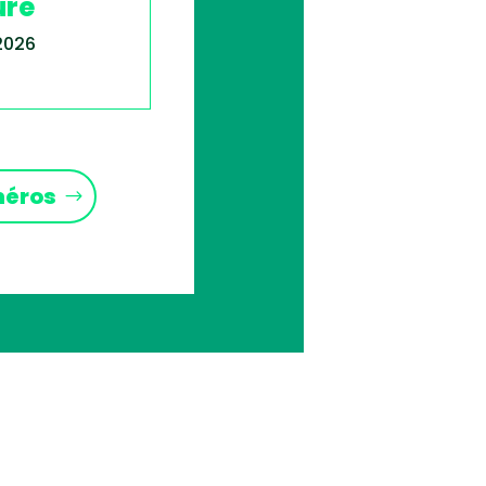
ure
 2026
méros