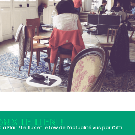
NS LE LIEN !
Flair ! Le flux et le fow de l’actualité vus par Citti.