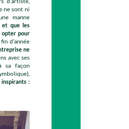
s d’artiste,
 ne sont ni
’une manne
 et que les
s opter pour
 fin d’année
ntreprise ne
ens avec ses
à sa façon
symbolique),
inspirants :