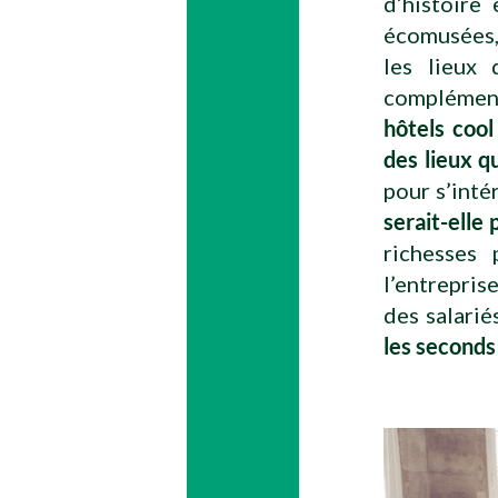
d’histoire 
écomusées,
les lieux
complémen
hôtels cool
des lieux q
pour s’inté
serait-elle 
richesses
l’entrepris
des salarié
les seconds 