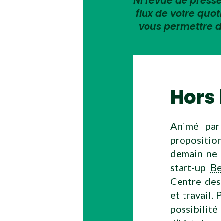
Ni revue de presse,
flux de votre quo
vous permettre d
Hors 
Animé par
proposition
demain ne r
start-up
B
Centre des
et travail. 
possibilit