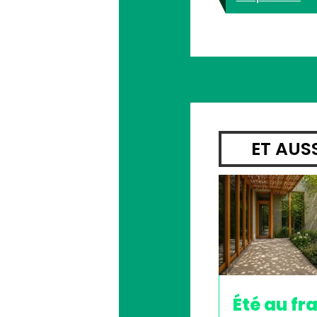
ET AUS
Été au fra