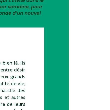
qui s’invite dans le
 par semaine, pour
monde d’un nouvel
bien là. Ils
 entre désir
deux grands
lité de vie,
 marché des
ns et autres
re de leurs