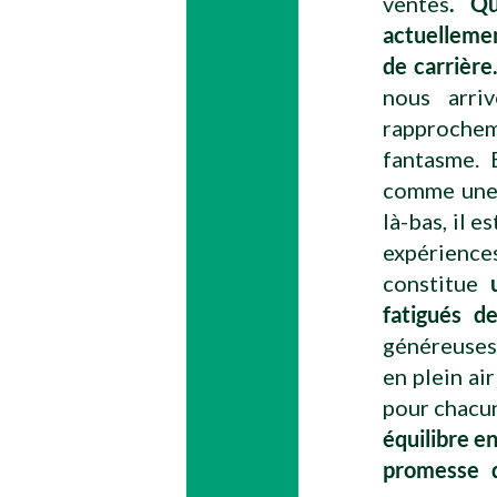
ventes
. Qu
actuellemen
de carrièr
nous arri
rapprochem
fantasme. 
comme une 
là-bas, il e
expériences
constitue
fatigués d
généreuses,
en plein ai
pour chacun
équilibre en
promesse d