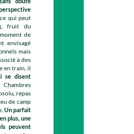
 sans doute
 perspective
ce qui peut
, fruit du
n moment de
nt envisagé
onnels mais
socié à des
en train, il
i se disent
. Chambres
bsolu, repas
 feu de camp
n.
Un parfait
 en plus, une
els peuvent