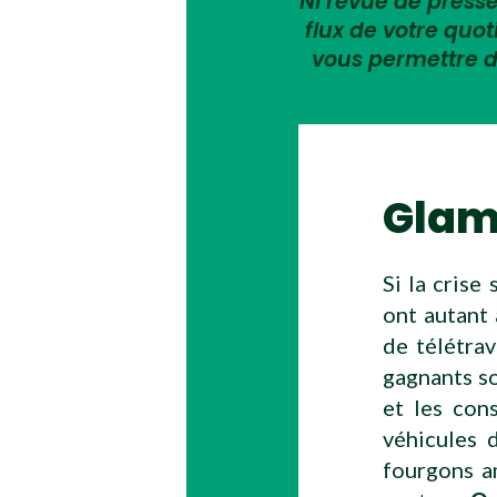
Ni revue de presse,
flux de votre quo
vous permettre d
Glam
Si la crise
ont autant 
de télétra
gagnants so
et les con
véhicules d
fourgons a