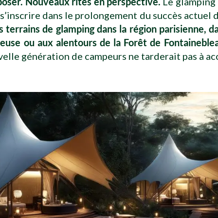
oser. Nouveaux rites en perspective.
Le glamping 
s’inscrire dans le prolongement du succès actuel de
 terrains de glamping dans la région parisienne, da
euse ou aux alentours de la Forêt de Fontaineble
elle génération de campeurs ne tarderait pas à acc