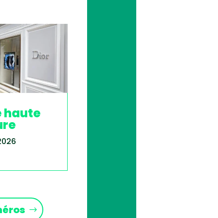
e haute
ure
 2026
méros