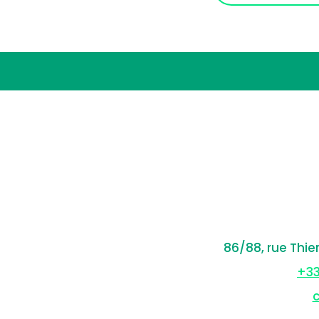
86/88, rue Thie
+33
c