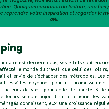
 ni magazine, Flair est un instant de réflexion 
tidien. Quelques secondes de lecture, une fois
e reprendre votre inspiration et regarder le 
œil.
ping
 sanitaire est derrière nous, ses effets sont encore 
affecté le monde du travail que celui des loisirs,
vail et envie de s’échapper des métropoles. Les 
nt les villes moyennes, pour leur promesse de qua
structeurs de vans, pour celle de liberté. Si le
e loisirs semble aujourd’hui à la peine, les va
ménagés connaissent, eux, une croissance réguliè