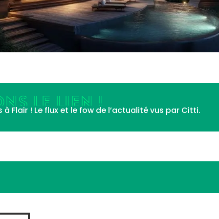
NS LE LIEN !
Flair ! Le flux et le fow de l’actualité vus par Citti.