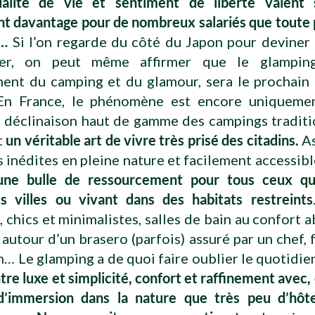
alité de vie et sentiment de liberté valent
t davantage pour de nombreux salariés que toute
e…
Si l’on regarde du côté du Japon pour deviner 
ver, on peut même affirmer que le glamping
ent du camping et du glamour, sera le prochai
En France, le phénomène est encore uniqueme
déclinaison haut de gamme des campings traditi
st
un véritable art de vivre très prisé des citadins.
As
 inédites en pleine nature et facilement accessible 
une bulle de ressourcement pour tous ceux qu
es villes ou vivant dans des habitats restreints
 chics et minimalistes, salles de bain au confort a
r autour d’un brasero (parfois) assuré par un chef,
… Le glamping a de quoi faire oublier le quotidie
tre luxe et simplicité, confort et raffinement avec,
’immersion dans la nature que très peu d’hôt