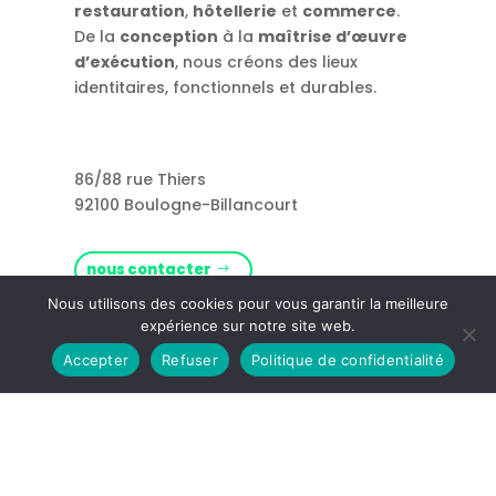
restauration
,
hôtellerie
et
commerce
.
De la
conception
à la
maîtrise d’œuvre
d’exécution
, nous créons des lieux
identitaires, fonctionnels et durables.
86/88 rue Thiers
92100 Boulogne-Billancourt
nous contacter
Nous utilisons des cookies pour vous garantir la meilleure
expérience sur notre site web.
Rejoignez-nous !
Accepter
Refuser
Politique de confidentialité