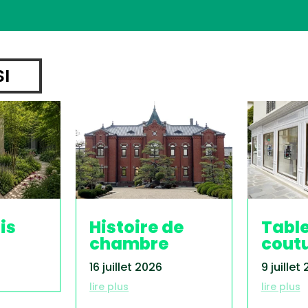
SI
is
Histoire de
Tabl
chambre
cout
16 juillet 2026
9 juillet
lire plus
lire plus