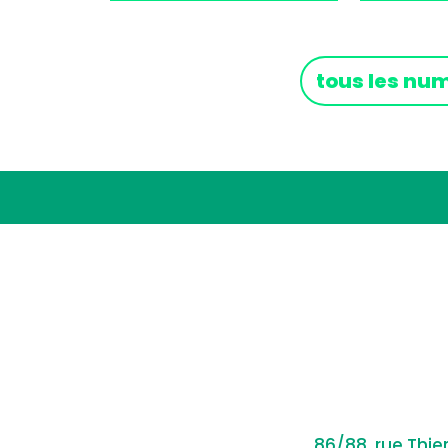
tous les nu
86/88, rue Thie