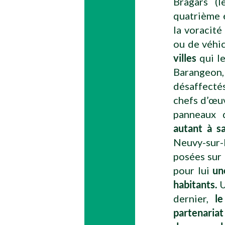
Bragars (l
quatrième é
la voracit
ou de véhi
villes
qui l
Barangeon, 
désaffecté
chefs d’œuv
panneaux d
autant à sa
Neuvy-sur-B
posées sur 
pour lui
un
habitants.
U
dernier,
l
partenaria