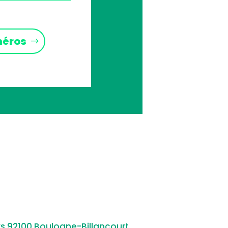
méros
rs 92100 Boulogne-Billancourt