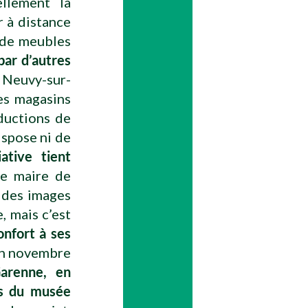
ellement la
r à distance
 de meubles
par d’autres
 Neuvy-sur-
ses magasins
ductions de
ispose ni de
iative tient
e maire de
e des images
, mais c’est
nfort à ses
 En novembre
Garenne, en
es du musée