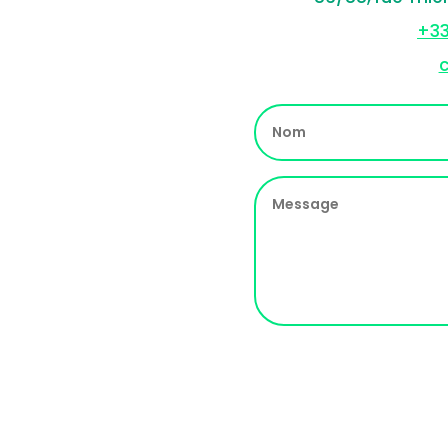
+33
c