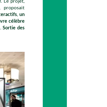
e
. Le projet,
 proposait
teractifs
,
un
vre célèbre
e.
Sortie des