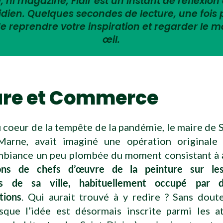
 ni magazine, Flair est un instant de réflexion 
tidien. Quelques secondes de lecture, une fois
e reprendre votre inspiration et regarder le 
œil.
ure et Commerce
 coeur de la tempête de la pandémie, le maire de S
arne, avait imaginé une opération originale
ambiance un peu plombée du moment consistant à
ions de chefs d’œuvre de la peinture sur le
res de sa ville, habituellement occupé par 
tions
. Qui aurait trouvé à y redire ? Sans dout
que l’idée est désormais inscrite parmi les a