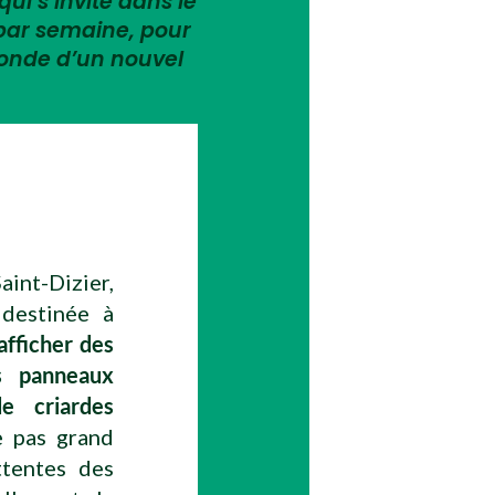
qui s’invite dans le
 par semaine, pour
monde d’un nouvel
aint-Dizier,
 destinée à
afficher des
s panneaux
de criardes
e pas grand
ttentes des