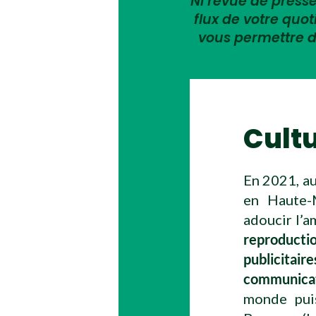
Ni revue de presse,
flux de votre quo
vous permettre d
Cult
En 2021, au
en Haute-M
adoucir l’
reproduct
publicitai
communica
monde puis