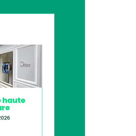
e haute
ure
 2026