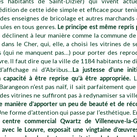
es habitants de Saint-Dizier) qui vivent actu
dition de cette idée simple et efficace pour teni
é des enseignes de bricolage et autres marchands
cules en tous genres.
Le principe est même repris 
e déclinent à leur manière comme la commune de
dans le Cher, qui, elle, a choisi les vitrines de 
s (qui ne manquent pas…) pour porter des repro
re. Il faut dire que la ville de 1184 habitants ne d
’affichage ni d’Abribus…
La justesse d’une init
 capacité à être reprise qu’à être appropriée.
L
arangeon n’est pas naïf, il sait parfaitement qu
des vitrines ne suffiront pas à redynamiser sa ville
e manière d’apporter un peu de beauté et de réco
ne forme d’attention qui passe par l’esthétique.
e centre commercial Qwartz de Villeneuve-la-
t avec le Louvre, exposait une vingtaine d’œuvr