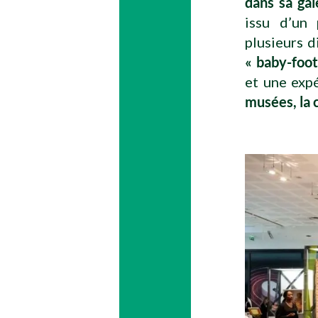
dans sa ga
issu d’un
plusieurs d
« baby-foo
et une exp
musées, la 