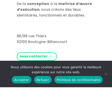
De la
conception
à la
maîtrise d’œuvre
d’exécution
, nous créons des lieux
identitaires, fonctionnels et durables.
86/88 rue Thiers
92100 Boulogne-Billancourt
nous contacter
Nous utilisons des cookies pour vous garantir la meilleure
Rejoignez-nous !
expérience sur notre site web.
Accepter
Refuser
Politique de confidentialité